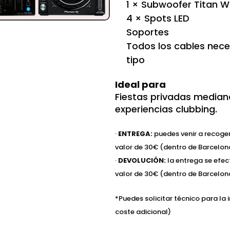
1 × Subwoofer Titan W
4 × Spots LED
Soportes
Todos los cables nece
tipo
Ideal para
Fiestas privadas median
experiencias clubbing.
·
ENTREGA:
puedes venir a recoger
valor de 30€ (dentro de Barcelona
·
DEVOLUCIÓN:
la entrega se efec
valor de 30€ (dentro de Barcelona
*Puedes solicitar técnico para la 
coste adicional)