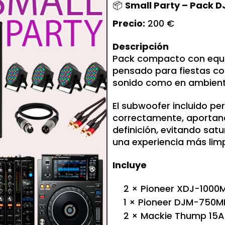
📦
Small Party – Pack D
Precio:
200 €
Descripción
Pack compacto con equi
pensado para fiestas co
sonido como en ambiente
El subwoofer incluido pe
correctamente, aportan
definición, evitando sat
una experiencia más limp
Incluye
2 × Pioneer XDJ-1000
1 × Pioneer DJM-750M
2 × Mackie Thump 15A