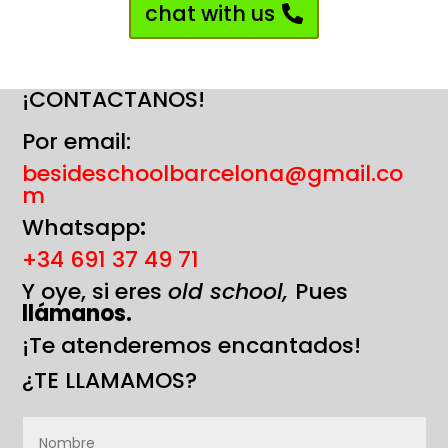
chat with us
¡CONTACTANOS!
Por email:
besideschoolbarcelona@gmail.co
m
Whatsapp
:
+34 691 37 49 71
Y oye, si eres
old school,
Pues
llámanos.
¡Te atenderemos encantados!
¿TE LLAMAMOS?