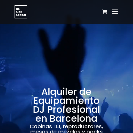
Reproductor
de
vídeo
Alquiler de
Equipamiento
DJ Profesional
en Barcelona
Cabinas DJ, reproductores,
mesas de mezclas y packs